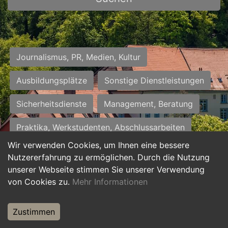
Journalismus, PR, Medien, Kultur
Ausbildungsplätze
Sonstige Dienstleistungen
Sicherheitsdienste
Management, Beratung
Praktika, Werkstudenten, Abschlussarbeiten
Wir verwenden Cookies, um Ihnen eine bessere
Personalwesen
Assistenz, Sekretariat
Nutzererfahrung zu ermöglichen. Durch die Nutzung
unserer Webseite stimmen Sie unserer Verwendung
Hilfskräfte, Aushilfs- und Nebenjobs
von Cookies zu.
Mehr Informationen
Einkauf, Logistik, Materialwirtschaft
Zustimmen
Weiterbildung, Studium, duale Ausbildung