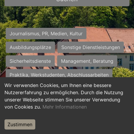
Journalismus, PR, Medien, Kultur
Ausbildungsplätze
Sonstige Dienstleistungen
Sicherheitsdienste
Management, Beratung
Praktika, Werkstudenten, Abschlussarbeiten
Wir verwenden Cookies, um Ihnen eine bessere
Personalwesen
Assistenz, Sekretariat
Nutzererfahrung zu ermöglichen. Durch die Nutzung
unserer Webseite stimmen Sie unserer Verwendung
Hilfskräfte, Aushilfs- und Nebenjobs
von Cookies zu.
Mehr Informationen
Einkauf, Logistik, Materialwirtschaft
Zustimmen
Weiterbildung, Studium, duale Ausbildung