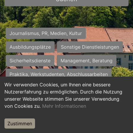
Journalismus, PR, Medien, Kultur
Ausbildungsplätze
Sonstige Dienstleistungen
Sicherheitsdienste
Management, Beratung
Praktika, Werkstudenten, Abschlussarbeiten
Wir verwenden Cookies, um Ihnen eine bessere
Personalwesen
Assistenz, Sekretariat
Nutzererfahrung zu ermöglichen. Durch die Nutzung
unserer Webseite stimmen Sie unserer Verwendung
Hilfskräfte, Aushilfs- und Nebenjobs
von Cookies zu.
Mehr Informationen
Einkauf, Logistik, Materialwirtschaft
Zustimmen
Weiterbildung, Studium, duale Ausbildung