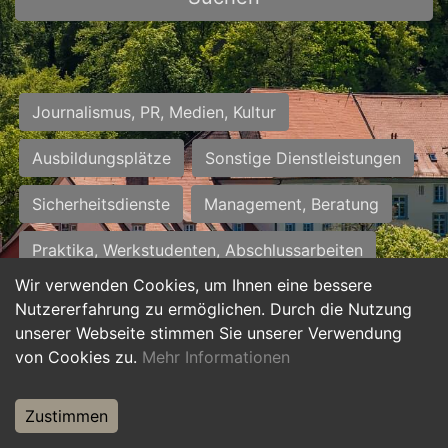
Journalismus, PR, Medien, Kultur
Ausbildungsplätze
Sonstige Dienstleistungen
Sicherheitsdienste
Management, Beratung
Praktika, Werkstudenten, Abschlussarbeiten
Wir verwenden Cookies, um Ihnen eine bessere
Personalwesen
Assistenz, Sekretariat
Nutzererfahrung zu ermöglichen. Durch die Nutzung
unserer Webseite stimmen Sie unserer Verwendung
Hilfskräfte, Aushilfs- und Nebenjobs
von Cookies zu.
Mehr Informationen
Einkauf, Logistik, Materialwirtschaft
Zustimmen
Weiterbildung, Studium, duale Ausbildung