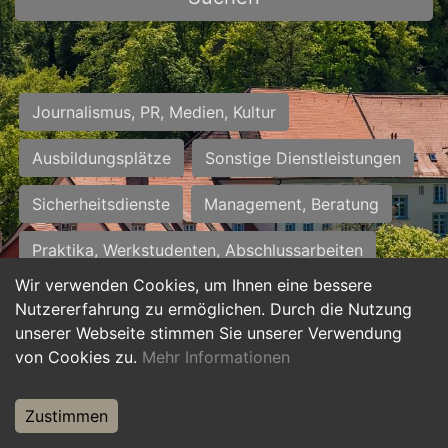
Journalismus, PR, Medien, Kultur
Ausbildungsplätze
Sonstige Dienstleistungen
Sicherheitsdienste
Management, Beratung
Praktika, Werkstudenten, Abschlussarbeiten
Wir verwenden Cookies, um Ihnen eine bessere
Personalwesen
Assistenz, Sekretariat
Nutzererfahrung zu ermöglichen. Durch die Nutzung
unserer Webseite stimmen Sie unserer Verwendung
Hilfskräfte, Aushilfs- und Nebenjobs
von Cookies zu.
Mehr Informationen
Einkauf, Logistik, Materialwirtschaft
Zustimmen
Weiterbildung, Studium, duale Ausbildung