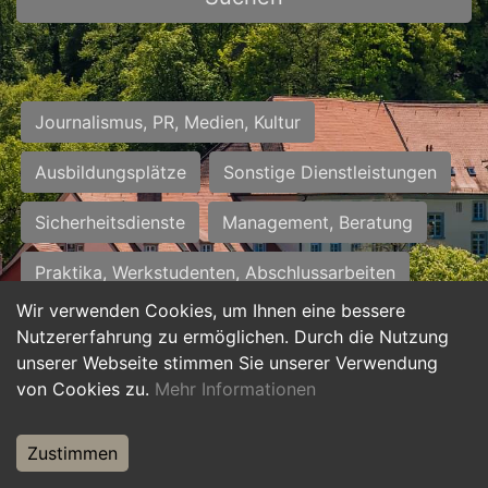
Journalismus, PR, Medien, Kultur
Ausbildungsplätze
Sonstige Dienstleistungen
Sicherheitsdienste
Management, Beratung
Praktika, Werkstudenten, Abschlussarbeiten
Wir verwenden Cookies, um Ihnen eine bessere
Personalwesen
Assistenz, Sekretariat
Nutzererfahrung zu ermöglichen. Durch die Nutzung
unserer Webseite stimmen Sie unserer Verwendung
Hilfskräfte, Aushilfs- und Nebenjobs
von Cookies zu.
Mehr Informationen
Einkauf, Logistik, Materialwirtschaft
Zustimmen
Weiterbildung, Studium, duale Ausbildung