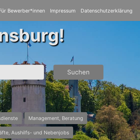
Für Bewerber*innen
Impressum
Datenschutzerklärung
ensburg!
Suchen
sdienste
Management, Beratung
räfte, Aushilfs- und Nebenjobs