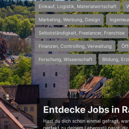
Einkauf, Logistik, Materialwirtschaft
W
Marketing, Werbung, Design
Ingenieu
Selbstständigkeit, Freelancer, Franchise
Finanzen, Controlling, Verwaltung
Öff
Forschung, Wissenschaft
Bildung, Erz
Entdecke Jobs in R
Hast du dich schon einmal gefragt, waru
perfekt zu deinem Lebensstil passt, dir 