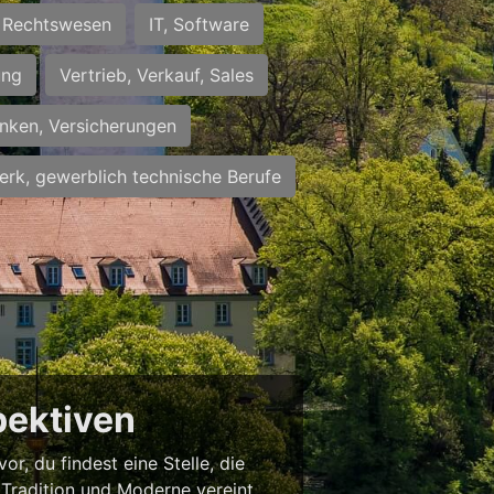
Rechtswesen
IT, Software
ung
Vertrieb, Verkauf, Sales
nken, Versicherungen
rk, gewerblich technische Berufe
pektiven
r, du findest eine Stelle, die
ie Tradition und Moderne vereint.