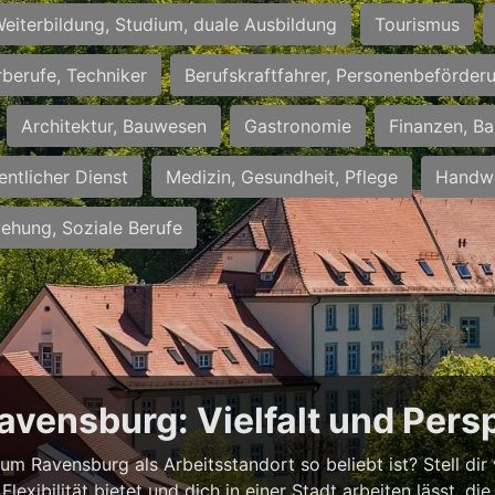
eiterbildung, Studium, duale Ausbildung
Tourismus
rberufe, Techniker
Berufskraftfahrer, Personenbeförder
Architektur, Bauwesen
Gastronomie
Finanzen, Ba
entlicher Dienst
Medizin, Gesundheit, Pflege
Handwe
iehung, Soziale Berufe
avensburg: Vielfalt und Pers
m Ravensburg als Arbeitsstandort so beliebt ist? Stell dir vo
Flexibilität bietet und dich in einer Stadt arbeiten lässt, d