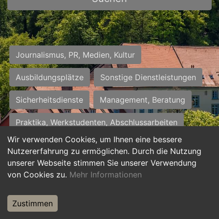
Journalismus, PR, Medien, Kultur
Ausbildungsplätze
Sonstige Dienstleistungen
Sicherheitsdienste
Management, Beratung
Praktika, Werkstudenten, Abschlussarbeiten
Wir verwenden Cookies, um Ihnen eine bessere
Personalwesen
Assistenz, Sekretariat
Nutzererfahrung zu ermöglichen. Durch die Nutzung
unserer Webseite stimmen Sie unserer Verwendung
Hilfskräfte, Aushilfs- und Nebenjobs
von Cookies zu.
Mehr Informationen
Einkauf, Logistik, Materialwirtschaft
Zustimmen
Weiterbildung, Studium, duale Ausbildung