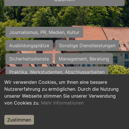
Journalismus, PR, Medien, Kultur
Ausbildungsplätze
Sonstige Dienstleistungen
Sicherheitsdienste
Management, Beratung
Praktika, Werkstudenten, Abschlussarbeiten
Wir verwenden Cookies, um Ihnen eine bessere
Personalwesen
Assistenz, Sekretariat
Nutzererfahrung zu ermöglichen. Durch die Nutzung
unserer Webseite stimmen Sie unserer Verwendung
Hilfskräfte, Aushilfs- und Nebenjobs
von Cookies zu.
Mehr Informationen
Einkauf, Logistik, Materialwirtschaft
Zustimmen
Weiterbildung, Studium, duale Ausbildung