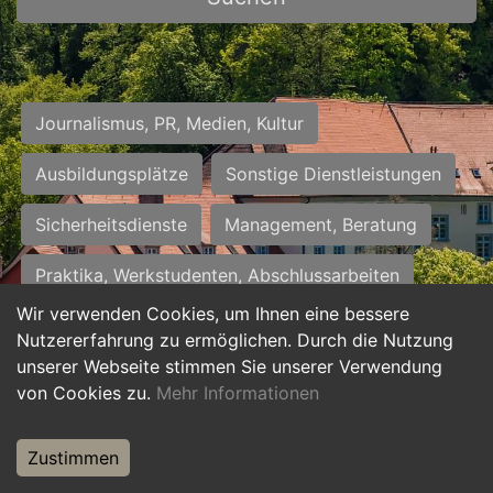
Journalismus, PR, Medien, Kultur
Ausbildungsplätze
Sonstige Dienstleistungen
Sicherheitsdienste
Management, Beratung
Praktika, Werkstudenten, Abschlussarbeiten
Wir verwenden Cookies, um Ihnen eine bessere
Personalwesen
Assistenz, Sekretariat
Nutzererfahrung zu ermöglichen. Durch die Nutzung
unserer Webseite stimmen Sie unserer Verwendung
Hilfskräfte, Aushilfs- und Nebenjobs
von Cookies zu.
Mehr Informationen
Einkauf, Logistik, Materialwirtschaft
Zustimmen
Weiterbildung, Studium, duale Ausbildung