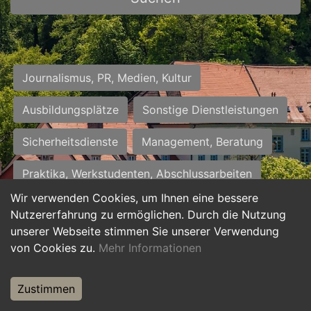
Journalismus, PR, Medien, Kultur
Ausbildungsplätze
Sonstige Dienstleistungen
Sicherheitsdienste
Management, Beratung
Praktika, Werkstudenten, Abschlussarbeiten
Wir verwenden Cookies, um Ihnen eine bessere
Personalwesen
Assistenz, Sekretariat
Nutzererfahrung zu ermöglichen. Durch die Nutzung
unserer Webseite stimmen Sie unserer Verwendung
Hilfskräfte, Aushilfs- und Nebenjobs
von Cookies zu.
Mehr Informationen
Einkauf, Logistik, Materialwirtschaft
Zustimmen
Weiterbildung, Studium, duale Ausbildung