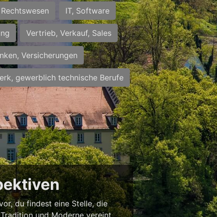
Rechtswesen
IT, Software
ung
Vertrieb, Verkauf, Sales
nken, Versicherungen
rk, gewerblich technische Berufe
pektiven
r, du findest eine Stelle, die
ie Tradition und Moderne vereint.