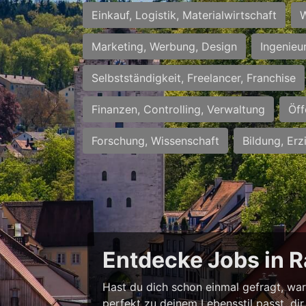
Einkauf, Logistik, Materialwirtschaft
W
Marketing, Werbung, Design
Ingenieu
Selbstständigkeit, Freelancer, Franchise
Finanzen, Controlling, Verwaltung
Öff
Forschung, Wissenschaft
Bildung, Erz
Entdecke Jobs in R
Hast du dich schon einmal gefragt, waru
perfekt zu deinem Lebensstil passt, dir 