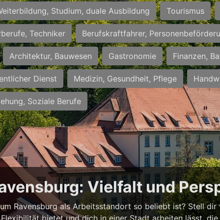
eiterbildung, Studium, duale Ausbildung
Tourismus
rberufe, Techniker
Berufskraftfahrer, Personenbeförder
Architektur, Bauwesen
Gastronomie
Finanzen, Ba
entlicher Dienst
Medizin, Gesundheit, Pflege
Handwe
iehung, Soziale Berufe
avensburg: Vielfalt und Pers
m Ravensburg als Arbeitsstandort so beliebt ist? Stell dir vo
Flexibilität bietet und dich in einer Stadt arbeiten lässt, d