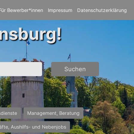
Für Bewerber*innen
Impressum
Datenschutzerklärung
ensburg!
Suchen
sdienste
Management, Beratung
räfte, Aushilfs- und Nebenjobs