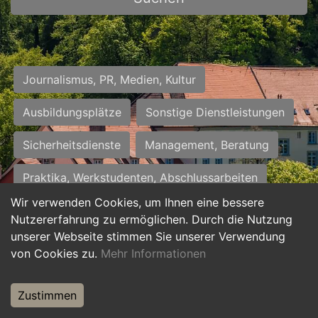
Journalismus, PR, Medien, Kultur
Ausbildungsplätze
Sonstige Dienstleistungen
Sicherheitsdienste
Management, Beratung
Praktika, Werkstudenten, Abschlussarbeiten
Wir verwenden Cookies, um Ihnen eine bessere
Personalwesen
Assistenz, Sekretariat
Nutzererfahrung zu ermöglichen. Durch die Nutzung
unserer Webseite stimmen Sie unserer Verwendung
Hilfskräfte, Aushilfs- und Nebenjobs
von Cookies zu.
Mehr Informationen
Einkauf, Logistik, Materialwirtschaft
Zustimmen
Weiterbildung, Studium, duale Ausbildung