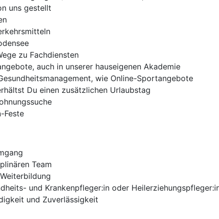
 uns gestellt
en
erkehrsmitteln
Bodensee
Wege zu Fachdiensten
sangebote, auch in unserer hauseigenen Akademie
n Gesundheitsmanagement, wie Online-Sportangebote
rhältst Du einen zusätzlichen Urlaubstag
 Wohnungssuche
n-Feste
Umgang
iplinären Team
 Weiterbildung
undheits- und Krankenpfleger:in oder Heilerziehungspfleger:i
igkeit und Zuverlässigkeit