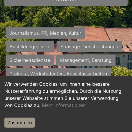
Journalismus, PR, Medien, Kultur
Ausbildungsplätze
Sonstige Dienstleistungen
Sicherheitsdienste
Management, Beratung
Praktika, Werkstudenten, Abschlussarbeiten
Wir verwenden Cookies, um Ihnen eine bessere
Personalwesen
Assistenz, Sekretariat
Nutzererfahrung zu ermöglichen. Durch die Nutzung
unserer Webseite stimmen Sie unserer Verwendung
Hilfskräfte, Aushilfs- und Nebenjobs
von Cookies zu.
Mehr Informationen
Einkauf, Logistik, Materialwirtschaft
Zustimmen
Weiterbildung, Studium, duale Ausbildung